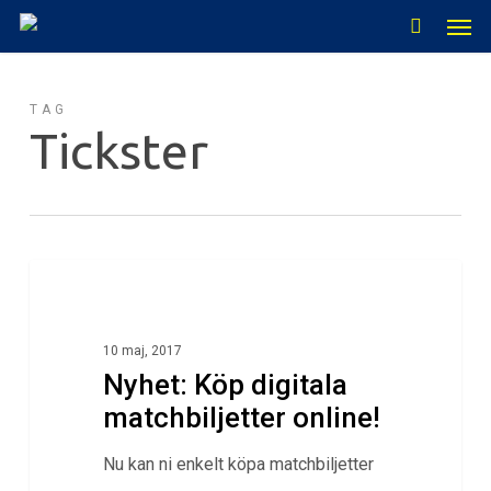
Men
Skip
to
main
TAG
content
Tickster
0
Klubbnytt
10 maj, 2017
Nyhet: Köp digitala
matchbiljetter online!
Nu kan ni enkelt köpa matchbiljetter