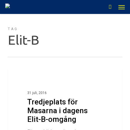
Men
Skip
to
main
TAG
content
Elit-B
0
Klubbnytt
31 juli, 2016
Tredjeplats för
Masarna i dagens
Elit-B-omgång