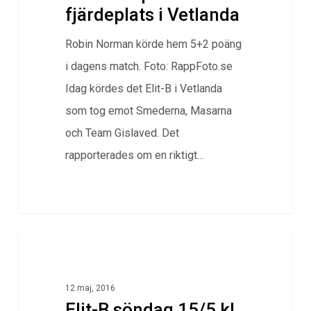
fjärdeplats i Vetlanda
Robin Norman körde hem 5+2 poäng
i dagens match. Foto: RappFoto.se
Idag kördes det Elit-B i Vetlanda
som tog emot Smederna, Masarna
och Team Gislaved. Det
rapporterades om en riktigt…
0
Klubbnytt
12 maj, 2016
Elit-B söndag 15/5 kl